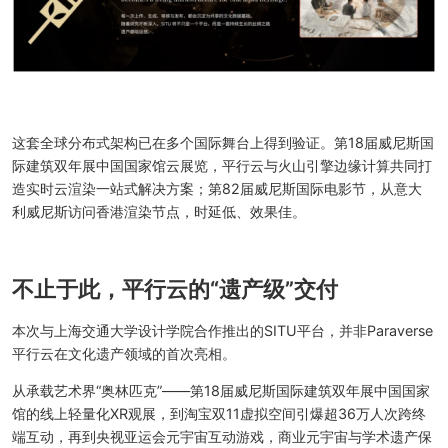
这套全球分布式架构已在多个国际舞台上得到验证。第18届威尼斯国
际建筑双年展中国国家馆云展览，平行云与火山引擎边缘计算共同打
造实时云渲染一站式解决方案；第82届威尼斯国际电影节，从意大
利威尼斯访问香港渲染节点，时延低、效果佳。
不止于此，平行云的“遗产级”交付
本次与上海交通大学设计学院合作推出的SITU平台，并非Paraverse
平行云在文化遗产领域的首次亮相。
从承载艺术界“奥林匹克”——第18届威尼斯国际建筑双年展中国国家
馆的线上轻量化XR观展，到淘宝双11虚拟空间引爆超36万人次跨终
端互动，再到央视亚运会元宇宙互动游戏，商业元宇宙与学术遗产保