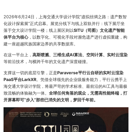
2026年6月24日，上海交通大学设计学院“虚拟丝绸之路：遗产数智
化设计探索展”正式启幕。展览分线下与线上双轨并行：线下展厅坐
落于交大设计学院一楼；线上展区则以
SITU（司图）文化遗产智能
体平台为核心
，以数字化、可视化手段对濒危遗产进行虚拟重建，构
建一座超越民族国家边界的共享数据库。
在这一平台上，
高斯喷溅、三维生成AI算法、空间计算、实时云渲染
等前沿技术，与横跨千年的文化遗产深度碰撞。
支撑这一切的底层引擎，正是
Paraverse平行云自研的实时云渲染
PaaS平台LarkXR
。凭借全球领先的企业级服务能力，平行云携手上
海交通大学设计学院，将最严苛的学术标准、最前沿的AI工具与最极
致流畅的体验融为一体。
全球任何角落的观众，无需高性能终端，打
开屏幕即可“步入”那些已消失的文明，梦回千年前。