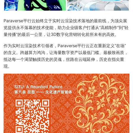
Paraverse平行云始终立于实时云渲染技术落地的最前线，为顶尖展
览提供永不落幕的技术使能，助力企业级客户打通从“高精制作”到“轻
量传播”的最后一公里，让3D数字化营销转化前所未有的高效。
作为实时云渲染技术引领者，Paraverse平行云正在重新定义“在场”
的含义。跨越算力鸿沟，让海量数字资产以最低门槛、最极致画质，
抵达每一个渴望触摸历史的灵魂，丝路在云端延伸，历史在指尖重
现。