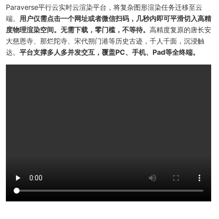
Paraverse平行云实时云渲染平台，将复杂图形渲染任务迁移至云
端。
用户仅需点击一个网址或者微信扫码，几秒内即可平滑切入高精
度物理渲染空间。无需下载，零门槛，不等待。
高精度复原的唐长安
大慈恩寺、那烂陀寺、宋代朔门港等历史古迹，千人千面，沉浸触
达。
平台支撑多人多并发交互，覆盖PC、手机、Pad等全终端。