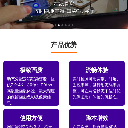
在线看房
随时随地漫游“口袋”云展厅
产品优势
极致画质
流畅体验
动态分配云端渲染资源，提
实时检测可用宽带、时延、
供2K~4K、30fps~90fps
丢包率等，进行动态码率调
高质量画质体验。最大程度
整，可在网络状态不佳时优
的保留画面色彩及像素信
先保证用户体验的流畅性。
息。
使用方便
降本增效
网页运行3D大模型，不受
在云端统一后台管理XR内