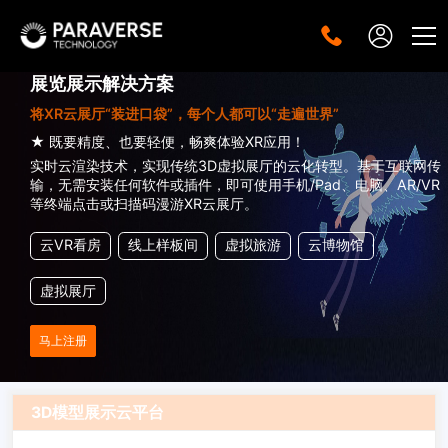
展览展示解决方案
将XR云展厅“装进口袋”，每个人都可以“走遍世界”
★ 既要精度、也要轻便，畅爽体验XR应用！
实时云渲染技术，实现传统3D虚拟展厅的云化转型。基于互联网传
输，无需安装任何软件或插件，即可使用手机/Pad、电脑、AR/VR
等终端点击或扫描码漫游XR云展厅。
云VR看房
线上样板间
虚拟旅游
云博物馆
虚拟展厅
马上注册
3D模型展示云平台