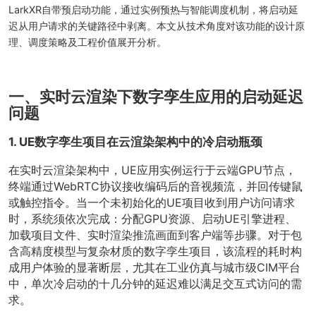
LarkXR自带预启动功能，通过实例预热与智能调度机制，将启动延
迟从用户请求的关键路径中剥离。本文从技术角度对该功能的设计原
理、调度策略及工程价值展开分析。
一、实时云渲染下数字孪生应用的启动延迟
问题
1. UE数字孪生项目在云渲染架构中的冷启动瓶颈
在实时云渲染架构中，UE应用实例运行于云端GPU节点，
终端通过WebRTC协议接收编码后的音视频流，并回传键鼠
或触控指令。当一个未初始化的UE项目收到用户访问请求
时，系统须依次完成：分配GPU资源、启动UE引擎进程、
加载项目文件、实时渲染推流画面到客户端等步骤。对于包
含高精度模型与复杂材质的数字孪生项目，该流程的耗时构
成用户体验的显著断层，尤其在工业仿真与城市级CIM平台
中，单次冷启动的十几分钟的延迟难以满足交互式访问的需
求。