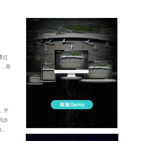
通过
力，形
，平
同步
在。