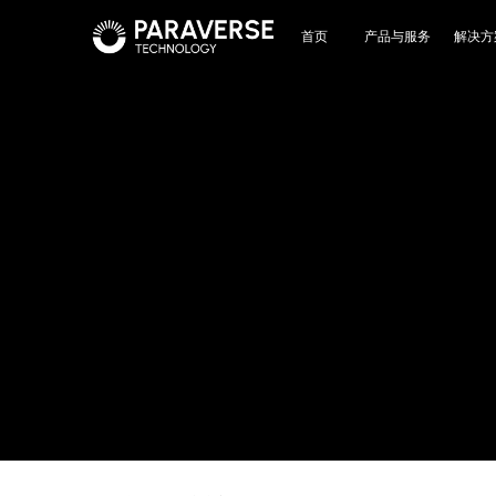
首页
产品与服务
解决方
客户案例
以客户为中心，用案例讲述LarkXR的价值