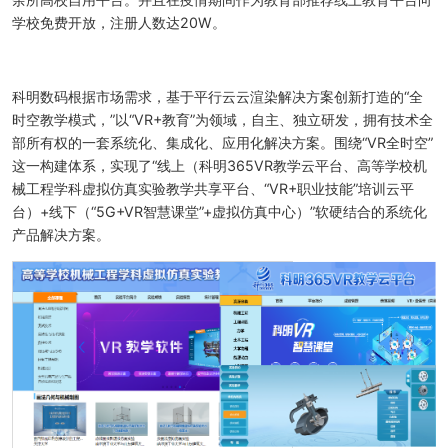
学校免费开放，注册人数达20W。
科明数码根据市场需求，基于平行云云渲染解决方案创新打造的“全
时空教学模式，”以“VR+教育”为领域，自主、独立研发，拥有技术全
部所有权的一套系统化、集成化、应用化解决方案。围绕“VR全时空”
这一构建体系，实现了“线上（科明365VR教学云平台、高等学校机
械工程学科虚拟仿真实验教学共享平台、“VR+职业技能”培训云平
台）+线下（“5G+VR智慧课堂”+虚拟仿真中心）”软硬结合的系统化
产品解决方案。