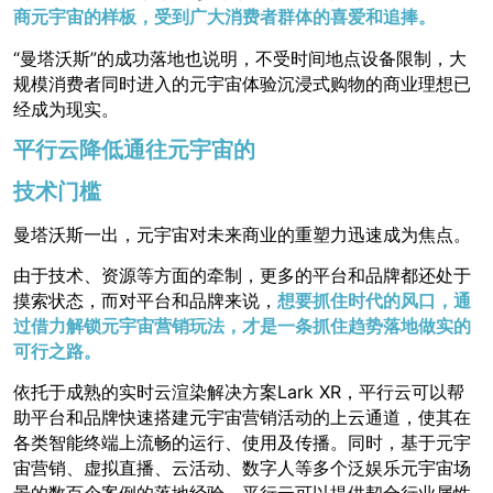
商元宇宙的样板，受到广大消费者群体的喜爱和追捧。
“曼塔沃斯”的成功落地也说明，不受时间地点设备限制，大
规模消费者同时进入的元宇宙体验沉浸式购物的商业理想已
经成为现实。
平行云降低通往元宇宙的
技术门槛
曼塔沃斯一出，元宇宙对未来商业的重塑力迅速成为焦点。
由于技术、资源等方面的牵制，更多的平台和品牌都还处于
摸索状态，而对平台和品牌来说，
想要抓住时代的风口，通
过借力解锁元宇宙营销玩法，才是一条抓住趋势落地做实的
可行之路。
依托于成熟的实时云渲染解决方案Lark XR，平行云可以帮
助平台和品牌快速搭建元宇宙营销活动的上云通道，使其在
各类智能终端上流畅的运行、使用及传播。同时，基于元宇
宙营销、虚拟直播、云活动、数字人等多个泛娱乐元宇宙场