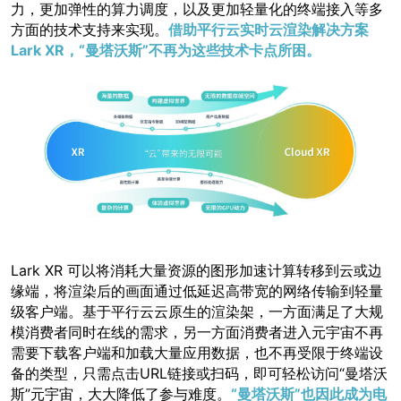
力，更加弹性的算力调度，以及更加轻量化的终端接入等多
方面的技术支持来实现。
借助平行云实时云渲染解决方案
Lark XR，“曼塔沃斯”不再为这些技术卡点所困。
Lark XR 可以将消耗大量资源的图形加速计算转移到云或边
缘端，将渲染后的画面通过低延迟高带宽的网络传输到轻量
级客户端。基于平行云云原生的渲染架，一方面满足了大规
模消费者同时在线的需求，另一方面消费者进入元宇宙不再
需要下载客户端和加载大量应用数据，也不再受限于终端设
备的类型，只需点击URL链接或扫码，即可轻松访问“曼塔沃
斯”元宇宙，大大降低了参与难度。
“曼塔沃斯”也因此成为电