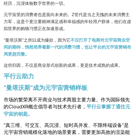
经历，沉浸体验数字世界的一切。
元宇宙里的消费者也是面向未来的。Z世代是当之无愧的未来消费主
力军，这是个更注重精神满足感和幸福感的年轻用户群体，他们在虚
拟世界的购物习惯正在加速形成。
“曼塔沃斯”之所以成为爆款，因为它
不仅打开了电商对元宇宙商业空
间的期待，悄然培养着新一代的消费习惯，也让平台的元宇宙营销布
局更趋完整。
这些归因，不仅是商业形式创新的成果，更是技术成熟的成果。
平行云助力
“曼塔沃斯”成为元宇宙营销样板
市场的繁荣离不开商业与技术两股主要力量。作为国际领先
的CloudXR概念倡导者与技术先行者，
平行云掌握了通往元
宇宙的钥匙。
“真三维、可交互、高沉浸、短时高并发、不限终端设备”是
元宇宙营销规模化落地的场景要素，需要更加高效的渲染能